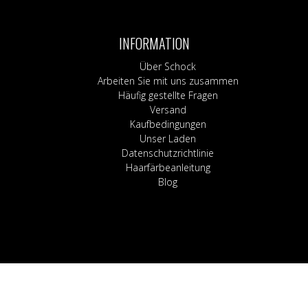
Hosen, Shorts & Le
Kilts
Bleichen
Röcke
Socken
Haarpflege
Korsetts
Shampoo & Spülu
INFORMATION
Strumpfhosen & S
Haarfärbeanleitung
Über Schock
Arbeiten Sie mit uns zusammen
Häufig gestellte Fragen
Versand
Kaufbedingungen
Unser Laden
Datenschutzrichtlinie
Haarfärbeanleitung
Blog