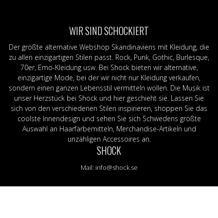
ggings
Schals & Bandanas
Stoffabzeichen / Aufnäher
Grün
UV-Leuchten
J-M
Gurt und Geschirr
Krawatten
Lila
N-R
ng
Leder-/veganes Armband &
Gürtel
Orange
S-Z
WIR SIND SCHOCKIERT
trümpfe
Nietenarmband
Leder-/veganes Armband & Nie
ROT
Ban
Nieten
Nieten
Schwarz
Shir
Der größte alternative Webshop Skandinaviens mit Kleidung, die
Taschen & Geldbörsen
Stecknadeln
Gelb
Mer
zu allen einzigartigen Stilen passt. Rock, Punk, Gothic, Burlesque,
Stoffabzeichen / Aufnäher
70er, Emo-Kleidung usw. Bei Shock bieten wir alternative,
Stecknadeln
einzigartige Mode, bei der wir nicht nur Kleidung verkaufen,
sondern einen ganzen Lebensstil vermitteln wollen. Die Musik ist
unser Herzstück bei Shock und hier geschieht sie. Lassen Sie
sich von den verschiedenen Stilen inspirieren, shoppen Sie das
coolste Innendesign und sehen Sie sich Schwedens größte
Auswahl an Haarfärbemitteln, Merchandise-Artikeln und
unzähligen Accessoires an.
SHOCK
Mail:
info@shock.se