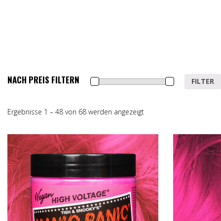
NACH PREIS FILTERN
Min.
Max.
FILTER
Preis
Preis
Ergebnisse 1 – 48 von 68 werden angezeigt