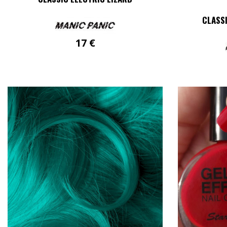
CLASSI
17
€