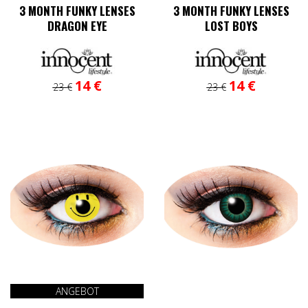
3 MONTH FUNKY LENSES
3 MONTH FUNKY LENSES
DRAGON EYE
LOST BOYS
Ursprünglicher
Aktueller
Ursprünglicher
Aktueller
14
€
14
€
23
€
23
€
Preis
Preis
Preis
Preis
war:
ist:
war:
ist:
23 €
14 €.
23 €
14 €.
ANGEBOT