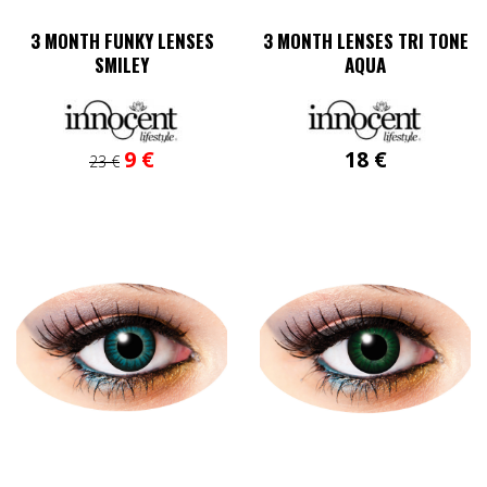
3 MONTH FUNKY LENSES
3 MONTH LENSES TRI TONE
SMILEY
AQUA
Ursprünglicher
Aktueller
9
€
18
€
23
€
Preis
Preis
war:
ist:
23 €
9 €.