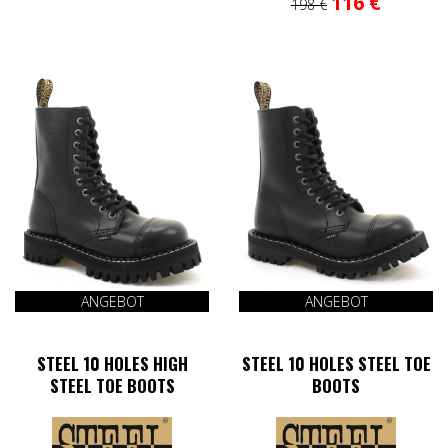
116
€
198
€
Varianten
Preis
Preis
Produkt
auf.
war:
ist:
weist
Die
198 €
116 €.
mehrere
Optionen
Varianten
können
auf.
auf
Die
der
Optionen
Produktseite
können
gewählt
auf
werden
der
Produktse
gewählt
werden
ANGEBOT
ANGEBOT
STEEL 10 HOLES HIGH
STEEL 10 HOLES STEEL TOE
STEEL TOE BOOTS
BOOTS