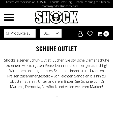
Kostenloser Versand ab 999 SEK – Schnelle Lieferung – Sichere Zahlung mit Klarna –
Hervorragender Kundenservice
Suchen nach:
DE
0
SCHUHE OUTLET
Shocks eigener Schuh-Outlet! Suchen Sie stylische Damenschuhe
zu einem wirklich guten Preis? Dann sind Sie hier genau richtig!
Wir haben unser gesamtes Schuhsortiment zu reduzierten
Preisen zusammengestellt – von leichten Sandalen bis hin zu
robusten Stiefeln. Unter anderem finden Sie Schuhe von
Dr
Martens
,
Demonia
,
NewRock
und vielen weiteren Marken!
...