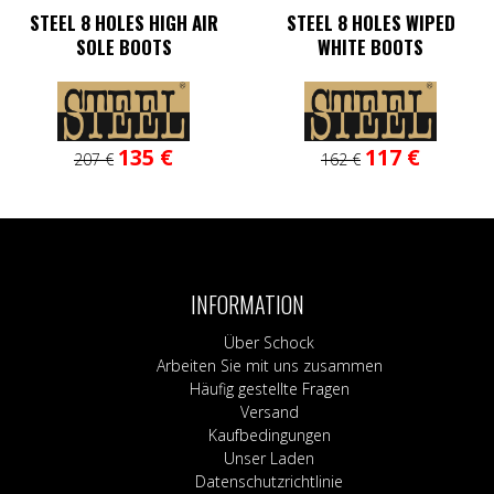
STEEL 8 HOLES HIGH AIR
STEEL 8 HOLES WIPED
SOLE BOOTS
WHITE BOOTS
Ursprünglicher
Aktueller
Dieses
Ursprünglicher
Aktueller
Dieses
135
€
117
€
207
€
162
€
Preis
Preis
Produkt
Preis
Preis
Produkt
war:
ist:
weist
war:
ist:
weist
207 €
135 €.
mehrere
162 €
117 €.
mehrere
Varianten
Varianten
auf.
auf.
Die
Die
INFORMATION
Optionen
Optionen
können
können
Über Schock
auf
auf
Arbeiten Sie mit uns zusammen
der
der
Häufig gestellte Fragen
Produktseite
Produktse
Versand
gewählt
gewählt
Kaufbedingungen
werden
werden
Unser Laden
Datenschutzrichtlinie