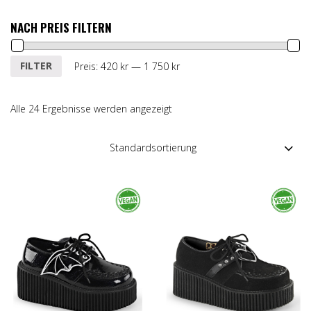
NACH PREIS FILTERN
Min.
Max.
FILTER
Preis:
420 kr
—
1 750 kr
Preis
Preis
Alle 24 Ergebnisse werden angezeigt