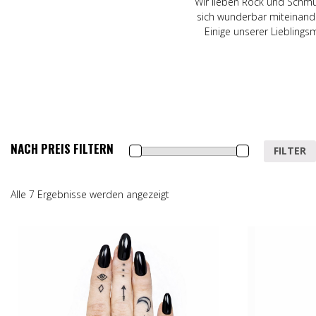
Wir lieben Rock und Schmu
sich wunderbar miteinande
Einige unserer Liebling
NACH PREIS FILTERN
Min.
Max.
FILTER
Preis
Preis
Alle 7 Ergebnisse werden angezeigt