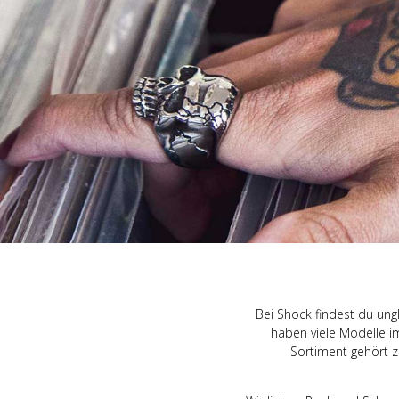
Hosen, Shorts & Le
Kilts
Bleichen
Röcke
Socken
Haarpflege
Korsetts
Shampoo & Spülu
Strumpfhosen & S
Haarfärbeanleitung
Bei Shock findest du ungl
haben viele Modelle im
Sortiment gehört z