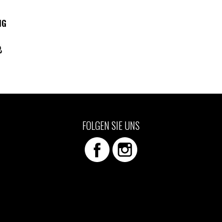
NG
n
FOLGEN SIE UNS
n
eite