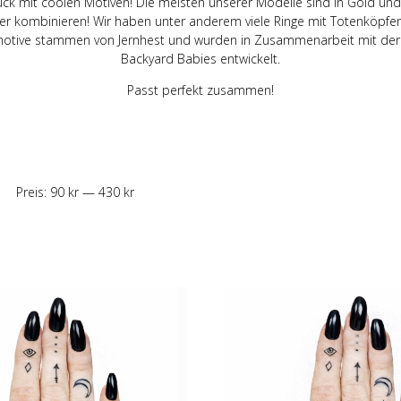
ck mit coolen Motiven! Die meisten unserer Modelle sind in Gold und 
r kombinieren! Wir haben unter anderem viele Ringe mit Totenköpfen
smotive stammen von Jernhest und wurden in Zusammenarbeit mit der
Backyard Babies entwickelt.
Passt perfekt zusammen!
Preis:
90 kr
—
430 kr