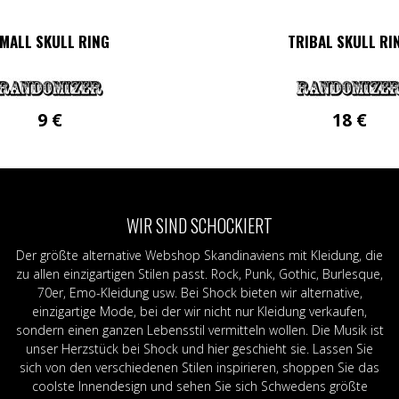
MALL SKULL RING
TRIBAL SKULL RI
9
€
18
€
Dieses
Produkt
weist
mehrere
Variante
WIR SIND SCHOCKIERT
auf.
Die
Der größte alternative Webshop Skandinaviens mit Kleidung, die
Optione
zu allen einzigartigen Stilen passt. Rock, Punk, Gothic, Burlesque,
können
70er, Emo-Kleidung usw. Bei Shock bieten wir alternative,
auf
einzigartige Mode, bei der wir nicht nur Kleidung verkaufen,
der
sondern einen ganzen Lebensstil vermitteln wollen. Die Musik ist
Produkts
unser Herzstück bei Shock und hier geschieht sie. Lassen Sie
gewählt
sich von den verschiedenen Stilen inspirieren, shoppen Sie das
werden
coolste Innendesign und sehen Sie sich Schwedens größte