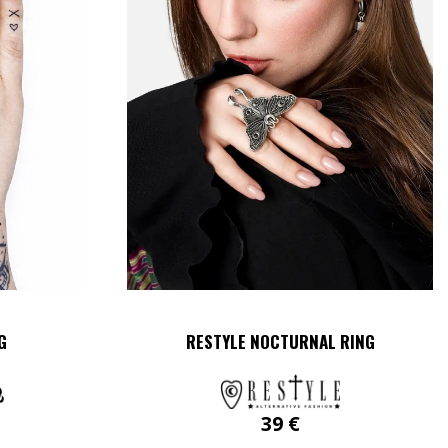
G
RESTYLE NOCTURNAL RING
39
€
Dieses