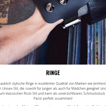
ggings
Schals & Bandanas
Stoffabzeichen / Aufnäher
Grün
UV-Leuchten
J-M
Gurt und Geschirr
Krawatten
Lila
N-R
ng
Leder-/veganes Armband &
Gürtel
Orange
S-Z
trümpfe
Nietenarmband
Leder-/veganes Armband & Nie
ROT
Ban
Nieten
Nieten
Schwarz
Shir
Taschen & Geldbörsen
Stecknadeln
Gelb
Mer
Stoffabzeichen / Aufnäher
Stecknadeln
RINGE
aublich stylische Ringe in exzellenter Qualität von Marken wie Jernhes
 Unisex-Stil, die sowohl für Jungen als auch für Mädchen geeignet si
um klassischen Rock-Stil und kann als unverzichtbares Schmuckstück
Passt perfekt zusammen!