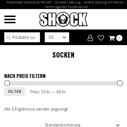
Kostenloser Versand ab 999 SEK – Schnelle Lieferung – Sichere Zahlung mit Klarna –
Hervorragender Kundenservice
Suchen nach:
DE
0
SOCKEN
NACH PREIS FILTERN
Min.
Max.
FILTER
Preis:
50 kr
—
60 kr
Preis
Preis
Alle 6 Ergebnisse werden angezeigt