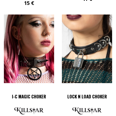
15
€
Dieses
Produkt
weist
mehrere
Varianten
auf.
Die
Optionen
können
auf
der
Produktseite
gewählt
werden
I-C MAGIC CHOKER
LOCK N LOAD CHOKER