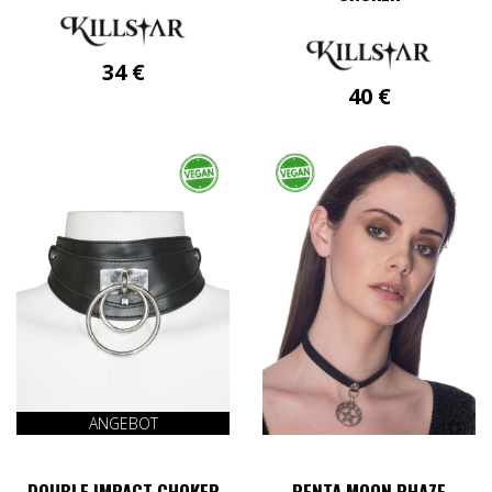
34
€
40
€
ANGEBOT
DOUBLE IMPACT CHOKER
PENTA MOON PHAZE