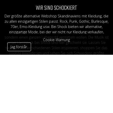
WIR SIND SCHOCKIERT
Der größte alternative Webshop Skandinaviens mit Kleidung, die
zu allen einzigartigen Stilen passt. Rock, Punk, Gothic, Burlesque,
70er, Emo-Kleidung usw. Bei Shock bieten wir alternative,
einzigartige Mode, bei der wir nicht nur Kleidung verkaufen,
sondern einen ganzen Lebensstil vermitteln wollen. Die Musik ist
Cookie-Warnung
unser Herzstück bei Shock und hier geschieht sie. Lassen Sie
Jag förstår.
sich von den verschiedenen Stilen inspirieren, shoppen Sie das
coolste Innendesign und sehen Sie sich Schwedens größte
Auswahl an Haarfärbemitteln, Merchandise-Artikeln und
unzähligen Accessoires an.
FOLGEN SIE UNS
SHOCK