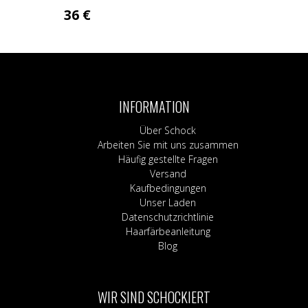
36
€
Dieses
Produkt
weist
mehrere
Varianten
INFORMATION
auf.
Die
Über Schock
Optionen
Arbeiten Sie mit uns zusammen
können
Häufig gestellte Fragen
auf
Versand
der
Kaufbedingungen
Produktseite
Unser Laden
gewählt
Datenschutzrichtlinie
werden
Haarfärbeanleitung
Blog
WIR SIND SCHOCKIERT