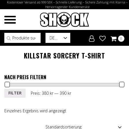
Kostenloser Versand ab 999 SEK – Schnelle Lieferung – Sichere Zahlung mit Klarna –
Hervorragender Kundenservice
Suchen nach:
DE
0
KILLSTAR SORCERY T-SHIRT
NACH PREIS FILTERN
Min.
Max.
FILTER
Preis:
380 kr
—
390 kr
Preis
Preis
Einzelnes Ergebnis wird angezeigt