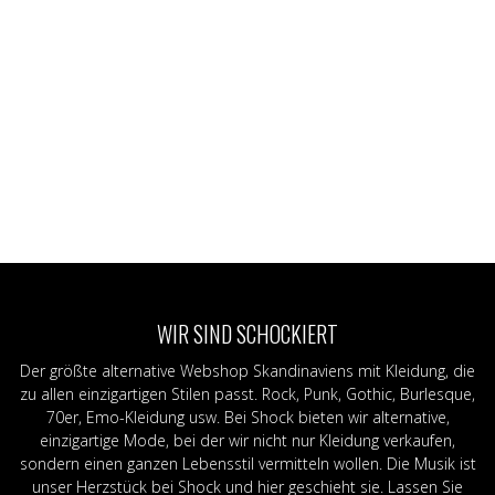
WIR SIND SCHOCKIERT
Der größte alternative Webshop Skandinaviens mit Kleidung, die
zu allen einzigartigen Stilen passt. Rock, Punk, Gothic, Burlesque,
70er, Emo-Kleidung usw. Bei Shock bieten wir alternative,
einzigartige Mode, bei der wir nicht nur Kleidung verkaufen,
sondern einen ganzen Lebensstil vermitteln wollen. Die Musik ist
unser Herzstück bei Shock und hier geschieht sie. Lassen Sie