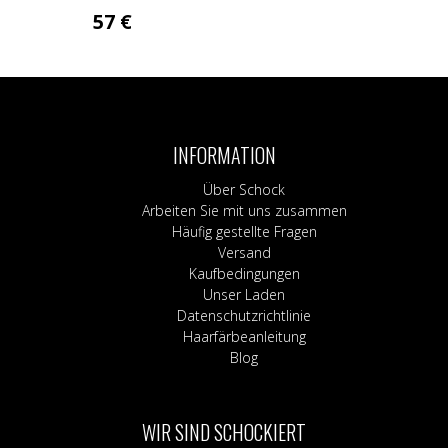
57
€
Dieses
Produkt
weist
mehrere
Varianten
INFORMATION
auf.
Die
Über Schock
Optionen
Arbeiten Sie mit uns zusammen
können
Häufig gestellte Fragen
auf
Versand
der
Kaufbedingungen
Produktseite
Unser Laden
gewählt
Datenschutzrichtlinie
werden
Haarfärbeanleitung
Blog
WIR SIND SCHOCKIERT