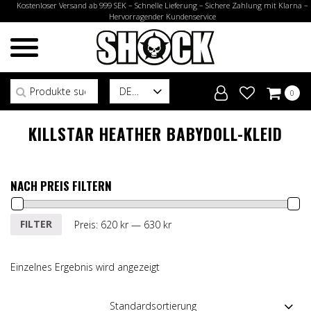
Kostenloser Versand ab 999 SEK – Schnelle Lieferung – Sichere Zahlung mit Klarna –
Hervorragender Kundenservice
Suchen nach:
DE
0
KILLSTAR HEATHER BABYDOLL-KLEID
NACH PREIS FILTERN
Min.
Max.
FILTER
Preis:
620 kr
—
630 kr
Preis
Preis
Einzelnes Ergebnis wird angezeigt