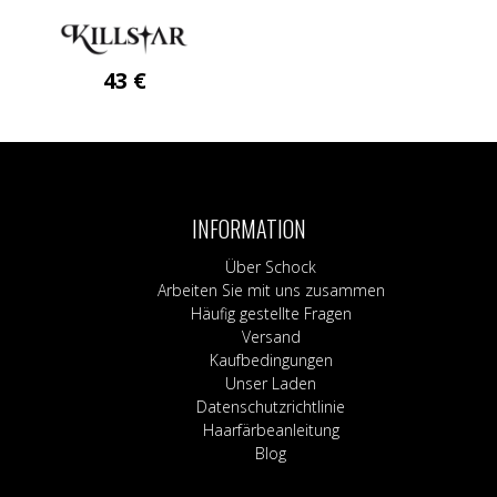
43
€
Dieses
Produkt
weist
mehrere
Varianten
INFORMATION
auf.
Die
Über Schock
Optionen
Arbeiten Sie mit uns zusammen
können
Häufig gestellte Fragen
auf
Versand
der
Kaufbedingungen
Produktseite
Unser Laden
gewählt
Datenschutzrichtlinie
werden
Haarfärbeanleitung
Blog