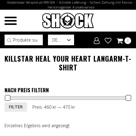
Kostenloser Versand ab 999 SEK – Schnelle Lieferung – Sichere Zahlung mit Klarna –
Hervorragender Kundenservice
Suchen nach:
DE
0
KILLSTAR HEAL YOUR HEART LANGARM-T-
SHIRT
NACH PREIS FILTERN
Min.
Max.
FILTER
Preis:
460 kr
—
470 kr
Preis
Preis
Einzelnes Ergebnis wird angezeigt