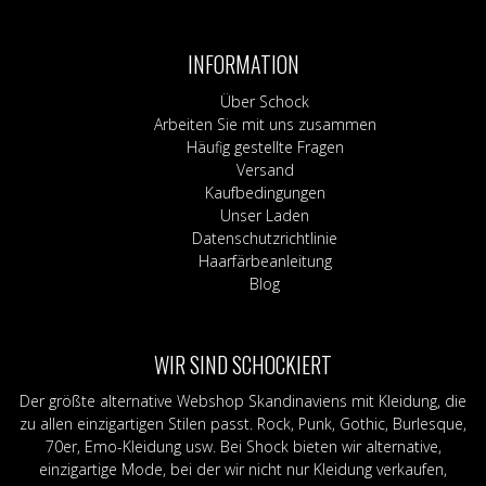
Varianten
auf.
Die
INFORMATION
Optionen
können
Über Schock
auf
Arbeiten Sie mit uns zusammen
der
Häufig gestellte Fragen
Produktseite
Versand
gewählt
Kaufbedingungen
werden
Unser Laden
Datenschutzrichtlinie
Haarfärbeanleitung
Blog
WIR SIND SCHOCKIERT
Der größte alternative Webshop Skandinaviens mit Kleidung, die
zu allen einzigartigen Stilen passt. Rock, Punk, Gothic, Burlesque,
70er, Emo-Kleidung usw. Bei Shock bieten wir alternative,
einzigartige Mode, bei der wir nicht nur Kleidung verkaufen,