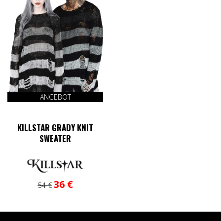
ANGEBOT
KILLSTAR GRADY KNIT
SWEATER
Ursprünglicher
Aktueller
Dieses
36
€
54
€
Preis
Preis
Produkt
war:
ist:
weist
54 €
36 €.
mehrere