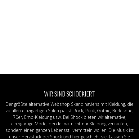
WIR SIND SCHOCKIERT
Der größte alternative Webshop Skandinaviens mit Kleidung, die
zu allen einzigartigen Stilen passt. Rock, Punk, Gothic, Burlesque,
70er, Emo-Kleidung usw. Bei Shock bieten wir alternative,
einzigartige Mode, bei der wir nicht nur Kleidung verkaufen,
sondern einen ganzen Lebensstil vermitteln wollen. Die Musik ist
unser Herzstück bei Shock und hier geschieht sie. Lassen Sie