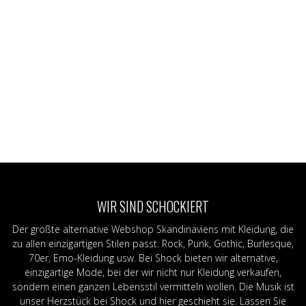
WIR SIND SCHOCKIERT
Der größte alternative Webshop Skandinaviens mit Kleidung, die
zu allen einzigartigen Stilen passt. Rock, Punk, Gothic, Burlesque,
70er, Emo-Kleidung usw. Bei Shock bieten wir alternative,
einzigartige Mode, bei der wir nicht nur Kleidung verkaufen,
sondern einen ganzen Lebensstil vermitteln wollen. Die Musik ist
unser Herzstück bei Shock und hier geschieht sie. Lassen Sie