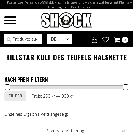
Kostenloser Versand ab 999 SEK – Schnelle Lieferung – Sichere Zahlung mit Klarna –
Hervorragender Kundenservice
Suchen nach:
DE
0
KILLSTAR KULT DES TEUFELS HALSKETTE
NACH PREIS FILTERN
Min.
Max.
FILTER
Preis:
290 kr
—
300 kr
Preis
Preis
Einzelnes Ergebnis wird angezeigt