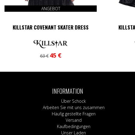
ANGEBOT
KILLSTAR COVENANT SKATER DRESS
KILLST
Ursprünglicher
Aktueller
Dieses
45
€
63
€
Preis
Preis
Produkt
war:
ist:
weist
63 €
45 €.
mehrere
Varianten
auf.
INFORMATION
Die
Optionen
Über Schock
können
Arbeiten Sie mit uns zusammen
auf
Häufig gestellte Fragen
der
Versand
Produktseite
Kaufbedingungen
gewählt
Unser Laden