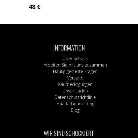
48
€
Dieses
Produkt
weist
mehrere
Varianten
INFORMATION
auf.
Die
Über Schock
Optionen
Arbeiten Sie mit uns zusammen
können
Häufig gestellte Fragen
auf
Versand
der
Kaufbedingungen
Produktseite
Unser Laden
gewählt
Datenschutzrichtlinie
werden
Haarfärbeanleitung
Blog
WIR SIND SCHOCKIERT