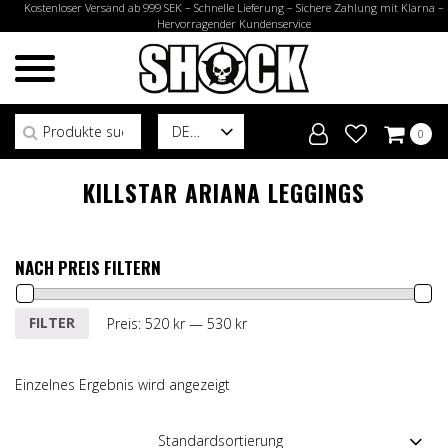
Kostenloser Versand ab 999 SEK – Schnelle Lieferung – Sichere Zahlung mit Klarna –
Hervorragender Kundenservice
Suchen nach:
DE
0
KILLSTAR ARIANA LEGGINGS
NACH PREIS FILTERN
Min.
Max.
FILTER
Preis:
520 kr
—
530 kr
Preis
Preis
Einzelnes Ergebnis wird angezeigt