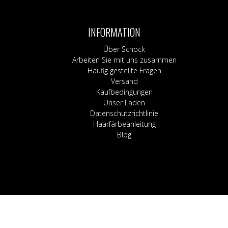
Hosen, Shorts & Le
Kilts
Bleichen
Röcke
Socken
Haarpflege
Korsetts
Shampoo & Spülu
INFORMATION
Strumpfhosen & S
Haarfärbeanleitung
Über Schock
Arbeiten Sie mit uns zusammen
Häufig gestellte Fragen
Versand
Kaufbedingungen
Unser Laden
Datenschutzrichtlinie
Haarfärbeanleitung
Blog