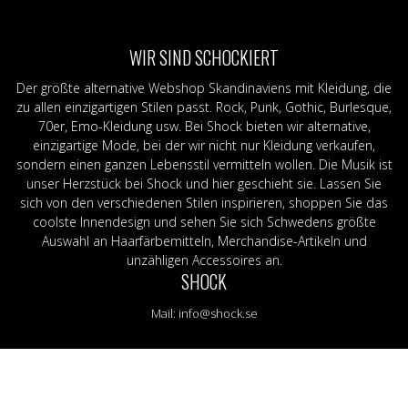
ggings
Schals & Bandanas
Stoffabzeichen / Aufnäher
Grün
UV-Leuchten
J-M
Gurt und Geschirr
Krawatten
Lila
N-R
ng
Leder-/veganes Armband &
Gürtel
Orange
S-Z
WIR SIND SCHOCKIERT
trümpfe
Nietenarmband
Leder-/veganes Armband & Nie
ROT
Ban
Nieten
Nieten
Schwarz
Shir
Der größte alternative Webshop Skandinaviens mit Kleidung, die
Taschen & Geldbörsen
Stecknadeln
Gelb
Mer
zu allen einzigartigen Stilen passt. Rock, Punk, Gothic, Burlesque,
Stoffabzeichen / Aufnäher
70er, Emo-Kleidung usw. Bei Shock bieten wir alternative,
Stecknadeln
einzigartige Mode, bei der wir nicht nur Kleidung verkaufen,
sondern einen ganzen Lebensstil vermitteln wollen. Die Musik ist
unser Herzstück bei Shock und hier geschieht sie. Lassen Sie
sich von den verschiedenen Stilen inspirieren, shoppen Sie das
coolste Innendesign und sehen Sie sich Schwedens größte
Auswahl an Haarfärbemitteln, Merchandise-Artikeln und
unzähligen Accessoires an.
SHOCK
Mail:
info@shock.se