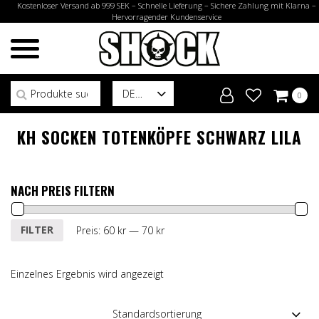
Kostenloser Versand ab 999 SEK – Schnelle Lieferung – Sichere Zahlung mit Klarna –
Hervorragender Kundenservice
Suchen nach:
DE
0
KH SOCKEN TOTENKÖPFE SCHWARZ LILA
NACH PREIS FILTERN
Min.
Max.
FILTER
Preis:
60 kr
—
70 kr
Preis
Preis
Einzelnes Ergebnis wird angezeigt