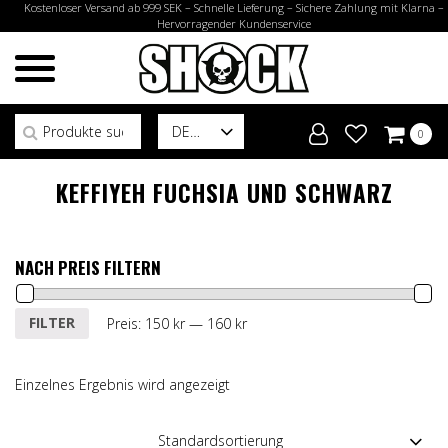
Kostenloser Versand ab 999 SEK – Schnelle Lieferung – Sichere Zahlung mit Klarna –
Hervorragender Kundenservice
Suchen nach:
DE
0
KEFFIYEH FUCHSIA UND SCHWARZ
NACH PREIS FILTERN
Min.
Max.
FILTER
Preis:
150 kr
—
160 kr
Preis
Preis
Einzelnes Ergebnis wird angezeigt