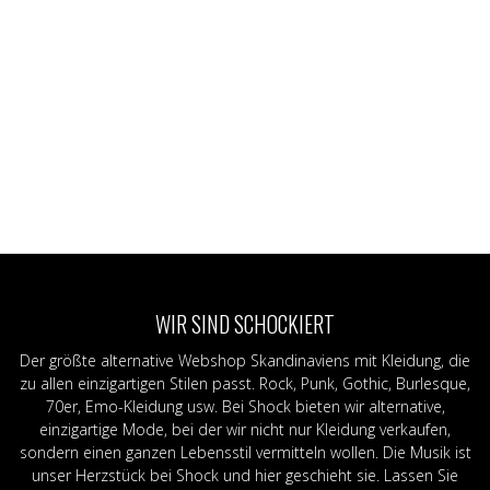
WIR SIND SCHOCKIERT
Der größte alternative Webshop Skandinaviens mit Kleidung, die
zu allen einzigartigen Stilen passt. Rock, Punk, Gothic, Burlesque,
70er, Emo-Kleidung usw. Bei Shock bieten wir alternative,
einzigartige Mode, bei der wir nicht nur Kleidung verkaufen,
sondern einen ganzen Lebensstil vermitteln wollen. Die Musik ist
unser Herzstück bei Shock und hier geschieht sie. Lassen Sie