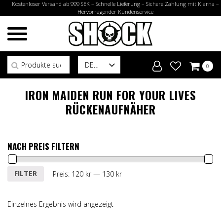
Kostenloser Versand ab 999 SEK – Schnelle Lieferung – Sichere Zahlung mit Klarna –
Hervorragender Kundenservice
Suchen nach:
DE
0
IRON MAIDEN RUN FOR YOUR LIVES
RÜCKENAUFNÄHER
NACH PREIS FILTERN
Min.
Max.
FILTER
Preis:
120 kr
—
130 kr
Preis
Preis
Einzelnes Ergebnis wird angezeigt