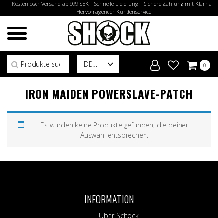
Kostenloser Versand ab 999 SEK – Schnelle Lieferung – Sichere Zahlung mit Klarna –
Hervorragender Kundenservice
Suchen nach:
DE
0
IRON MAIDEN POWERSLAVE-PATCH
Es wurden keine Produkte gefunden, die deiner
Auswahl entsprechen.
INFORMATION
Über Schock