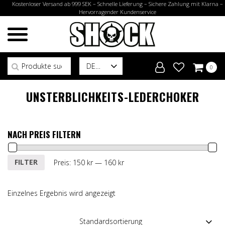
Kostenloser Versand ab 999 SEK – Schnelle Lieferung – Sichere Zahlung mit Klarna –
Hervorragender Kundenservice
Suchen nach:
DE
0
UNSTERBLICHKEITS-LEDERCHOKER
NACH PREIS FILTERN
Min.
Max.
FILTER
Preis:
150 kr
—
160 kr
Preis
Preis
Einzelnes Ergebnis wird angezeigt