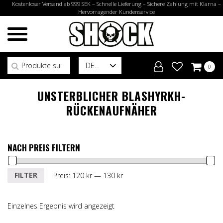
Kostenloser Versand ab 999 SEK – Schnelle Lieferung – Sichere Zahlung mit Klarna –
Hervorragender Kundenservice
Suchen nach:
DE
0
UNSTERBLICHER BLASHYRKH-
RÜCKENAUFNÄHER
NACH PREIS FILTERN
Min.
Max.
FILTER
Preis:
120 kr
—
130 kr
Preis
Preis
Einzelnes Ergebnis wird angezeigt