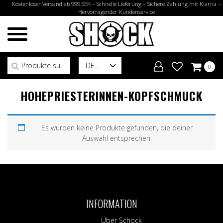
Kostenloser Versand ab 999 SEK – Schnelle Lieferung – Sichere Zahlung mit Klarna –
Hervorragender Kundenservice
Suchen nach:
DE
0
HOHEPRIESTERINNEN-KOPFSCHMUCK
Es wurden keine Produkte gefunden, die deiner
Auswahl entsprechen.
INFORMATION
Über Schock