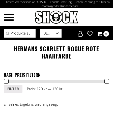
Kostenloser Versand ab 999 SEK – Schnelle Lieferung – Sichere Zahlung mit Klarna –
Hervorragender Kundenservice
Suchen nach:
DE
0
HERMANS SCARLETT ROGUE ROTE
HAARFARBE
NACH PREIS FILTERN
Min.
Max.
FILTER
Preis:
120 kr
—
130 kr
Preis
Preis
Einzelnes Ergebnis wird angezeigt