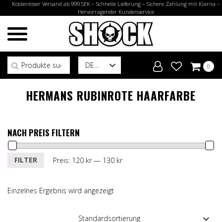
Kostenloser Versand ab 999 SEK – Schnelle Lieferung – Sichere Zahlung mit Klarna –
Hervorragender Kundenservice
Suchen nach:
DE
0
HERMANS RUBINROTE HAARFARBE
NACH PREIS FILTERN
Min.
Max.
FILTER
Preis:
120 kr
—
130 kr
Preis
Preis
Einzelnes Ergebnis wird angezeigt