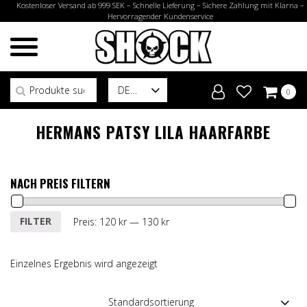
Kostenloser Versand ab 999 SEK – Schnelle Lieferung – Sichere Zahlung mit Klarna –
Hervorragender Kundenservice
Suchen nach:
DE
0
HERMANS PATSY LILA HAARFARBE
NACH PREIS FILTERN
Min.
Max.
FILTER
Preis:
120 kr
—
130 kr
Preis
Preis
Einzelnes Ergebnis wird angezeigt