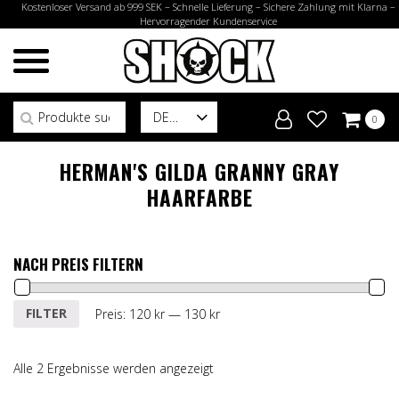
Kostenloser Versand ab 999 SEK – Schnelle Lieferung – Sichere Zahlung mit Klarna –
Hervorragender Kundenservice
Suchen nach:
DE
0
HERMAN'S GILDA GRANNY GRAY
HAARFARBE
NACH PREIS FILTERN
Min.
Max.
FILTER
Preis:
120 kr
—
130 kr
Preis
Preis
Alle 2 Ergebnisse werden angezeigt