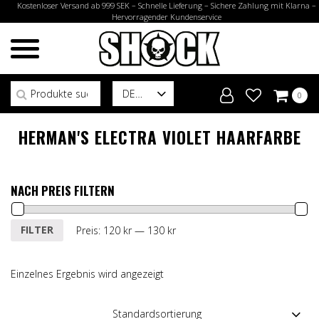
Kostenloser Versand ab 999 SEK – Schnelle Lieferung – Sichere Zahlung mit Klarna –
Hervorragender Kundenservice
Suchen nach:
DE
0
HERMAN'S ELECTRA VIOLET HAARFARBE
NACH PREIS FILTERN
Min.
Max.
FILTER
Preis:
120 kr
—
130 kr
Preis
Preis
Einzelnes Ergebnis wird angezeigt