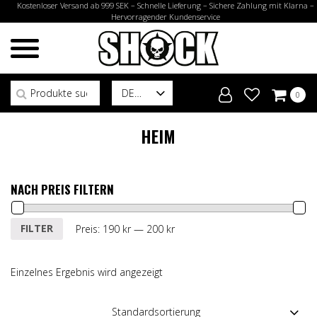
Kostenloser Versand ab 999 SEK – Schnelle Lieferung – Sichere Zahlung mit Klarna –
Hervorragender Kundenservice
Suchen nach:
DE
0
HEIM
NACH PREIS FILTERN
Min.
Max.
FILTER
Preis:
190 kr
—
200 kr
Preis
Preis
Einzelnes Ergebnis wird angezeigt