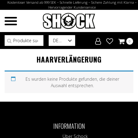
Kostenloser Versand ab 999 SEK – Schnelle Lieferung – Sichere Zahlung mit Klarna –
Hervorragender Kundenservice
Suchen nach:
DE
0
HAARVERLÄNGERUNG
Es wurden keine Produkte gefunden, die deiner
Auswahl entsprechen.
INFORMATION
Über Schock