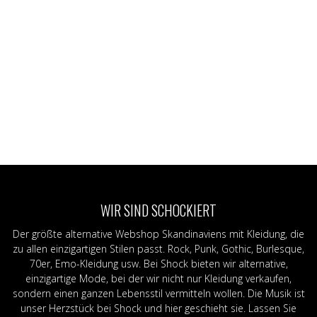
WIR SIND SCHOCKIERT
Der größte alternative Webshop Skandinaviens mit Kleidung, die
zu allen einzigartigen Stilen passt. Rock, Punk, Gothic, Burlesque,
70er, Emo-Kleidung usw. Bei Shock bieten wir alternative,
einzigartige Mode, bei der wir nicht nur Kleidung verkaufen,
sondern einen ganzen Lebensstil vermitteln wollen. Die Musik ist
unser Herzstück bei Shock und hier geschieht sie. Lassen Sie