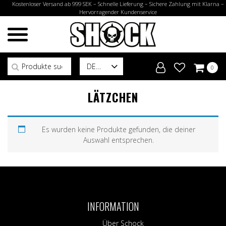
Kostenloser Versand ab 999 SEK – Schnelle Lieferung – Sichere Zahlung mit Klarna –
Hervorragender Kundenservice
Suchen nach:
DE
0
LÄTZCHEN
Es wurden keine Produkte gefunden, die deiner
Auswahl entsprechen.
INFORMATION
Über Schock