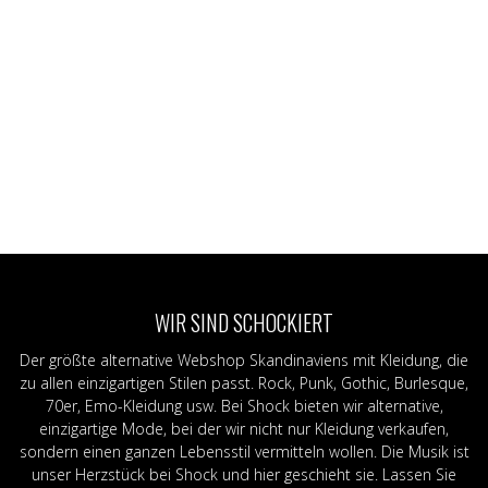
WIR SIND SCHOCKIERT
Der größte alternative Webshop Skandinaviens mit Kleidung, die
zu allen einzigartigen Stilen passt. Rock, Punk, Gothic, Burlesque,
70er, Emo-Kleidung usw. Bei Shock bieten wir alternative,
einzigartige Mode, bei der wir nicht nur Kleidung verkaufen,
sondern einen ganzen Lebensstil vermitteln wollen. Die Musik ist
unser Herzstück bei Shock und hier geschieht sie. Lassen Sie