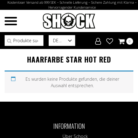
Kostenloser Versand ab 999 SEK – Schnelle Lieferung – Sichere Zahlung mit Klarna –
Hervorragender Kundenservice
Suchen nach:
DE
0
HAARFARBE STAR HOT RED
Es wurden keine Produkte gefunden, die deiner
Auswahl entsprechen.
INFORMATION
Über Schock