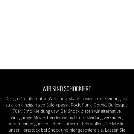
WIR SIND SCHOCKIERT
Der größte alternative Webshop Skandinaviens mit Kleidung, die
zu allen einzigartigen Stilen passt. Rock, Punk, Gothic, Burlesque,
70er, Emo-Kleidung usw. Bei Shock bieten wir alternative,
einzigartige Mode, bei der wir nicht nur Kleidung verkaufen,
sondern einen ganzen Lebensstil vermitteln wollen. Die Musik ist
unser Herzstück bei Shock und hier geschieht sie. Lassen Sie