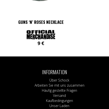
GUNS ‘N’ ROSES NECKLACE
9
€
INFORMATION
Über Schock
Arbeiten Sie mit uns zusammen
Häufig gestellte Fragen
Versand
Kaufbedingungen
Unser Laden