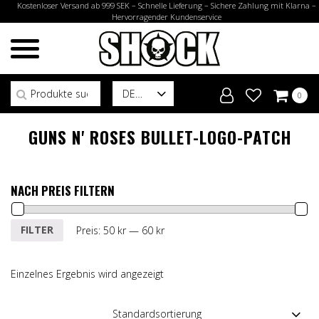
Kostenloser Versand ab 999 SEK – Schnelle Lieferung – Sichere Zahlung mit Klarna –
Hervorragender Kundenservice
Suchen nach:
DE
0
GUNS N' ROSES BULLET-LOGO-PATCH
NACH PREIS FILTERN
Min.
Max.
FILTER
Preis:
50 kr
—
60 kr
Preis
Preis
Einzelnes Ergebnis wird angezeigt