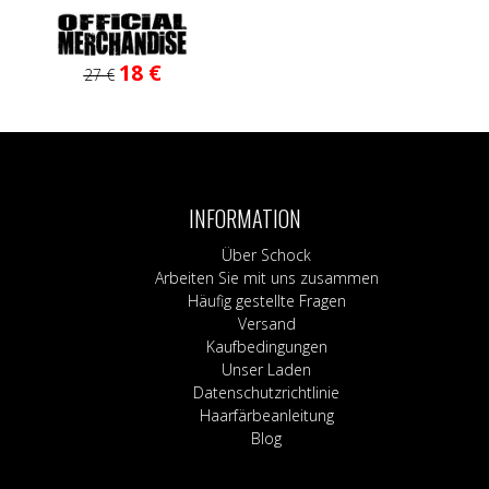
Ursprünglicher
Aktueller
Dieses
18
€
27
€
Preis
Preis
Produkt
war:
ist:
weist
27 €
18 €.
mehrere
Varianten
auf.
Die
INFORMATION
Optionen
können
Über Schock
auf
Arbeiten Sie mit uns zusammen
der
Häufig gestellte Fragen
Produktseite
Versand
gewählt
Kaufbedingungen
werden
Unser Laden
Datenschutzrichtlinie
Haarfärbeanleitung
Blog