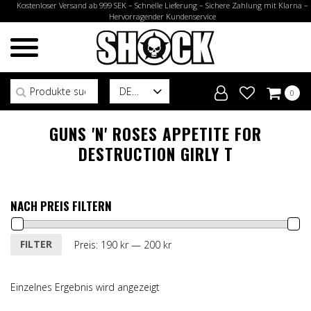
Kostenloser Versand ab 999 SEK – Schnelle Lieferung – Sichere Zahlung mit Klarna –
Hervorragender Kundenservice
Suchen nach:
DE
0
GUNS 'N' ROSES APPETITE FOR
DESTRUCTION GIRLY T
NACH PREIS FILTERN
Min.
Max.
FILTER
Preis:
190 kr
—
200 kr
Preis
Preis
Einzelnes Ergebnis wird angezeigt