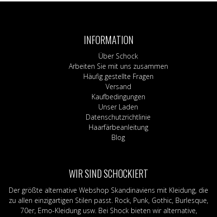
54 €
45 €.
mehrere
Varianten
auf.
Die
INFORMATION
Optionen
können
Über Schock
auf
Arbeiten Sie mit uns zusammen
der
Häufig gestellte Fragen
Produktseite
Versand
gewählt
Kaufbedingungen
werden
Unser Laden
Datenschutzrichtlinie
Haarfärbeanleitung
Blog
WIR SIND SCHOCKIERT
Der größte alternative Webshop Skandinaviens mit Kleidung, die
zu allen einzigartigen Stilen passt. Rock, Punk, Gothic, Burlesque,
70er, Emo-Kleidung usw. Bei Shock bieten wir alternative,