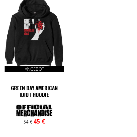
ANGEBOT
GREEN DAY AMERICAN
IDIOT HOODIE
Ursprünglicher
Aktueller
Dieses
45
€
54
€
Preis
Preis
Produkt
war:
ist:
weist