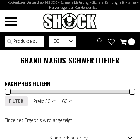
Kostenloser Versand ab 999 SEK – Schnelle Lieferung – Sichere Zahlung mit Klarna –
Hervorragender Kundenservice
Suchen nach:
DE
0
GRAND MAGUS SCHWERTLIEDER
NACH PREIS FILTERN
Min.
Max.
FILTER
Preis:
50 kr
—
60 kr
Preis
Preis
Einzelnes Ergebnis wird angezeigt