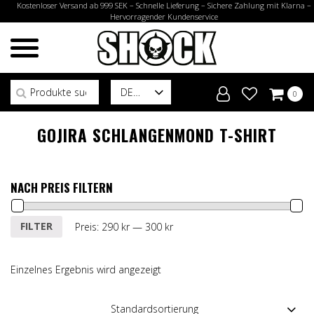
Kostenloser Versand ab 999 SEK – Schnelle Lieferung – Sichere Zahlung mit Klarna –
Hervorragender Kundenservice
Suchen nach:
DE
0
GOJIRA SCHLANGENMOND T-SHIRT
NACH PREIS FILTERN
Min.
Max.
FILTER
Preis:
290 kr
—
300 kr
Preis
Preis
Einzelnes Ergebnis wird angezeigt