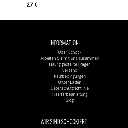
27
€
Dieses
Produkt
weist
mehrere
Varianten
INFORMATION
auf.
Die
Über Schock
Optionen
Arbeiten Sie mit uns zusammen
können
Häufig gestellte Fragen
auf
Versand
der
Kaufbedingungen
Produktseite
Unser Laden
gewählt
Datenschutzrichtlinie
werden
Haarfärbeanleitung
Blog
WIR SIND SCHOCKIERT