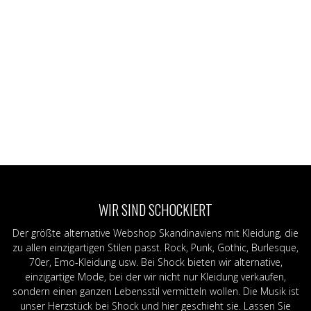
WIR SIND SCHOCKIERT
Der größte alternative Webshop Skandinaviens mit Kleidung, die
zu allen einzigartigen Stilen passt. Rock, Punk, Gothic, Burlesque,
70er, Emo-Kleidung usw. Bei Shock bieten wir alternative,
einzigartige Mode, bei der wir nicht nur Kleidung verkaufen,
sondern einen ganzen Lebensstil vermitteln wollen. Die Musik ist
unser Herzstück bei Shock und hier geschieht sie. Lassen Sie