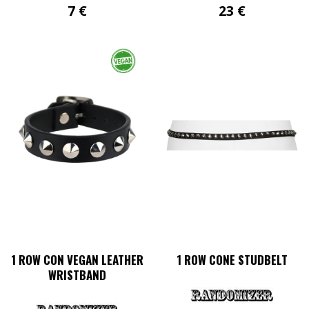
7
€
23
€
Dieses
Produkt
weist
mehrere
Varianten
auf.
Die
Optionen
können
auf
der
Produktseite
gewählt
werden
1 ROW CON VEGAN LEATHER
1 ROW CONE STUDBELT
WRISTBAND