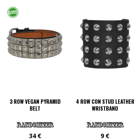
weist
mehrere
Varianten
auf.
Die
Optionen
können
auf
der
Produktseite
gewählt
werden
3 ROW VEGAN PYRAMID
4 ROW CON STUD LEATHER
BELT
WRISTBAND
34
€
9
€