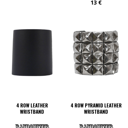
13
€
Dieses
Produkt
weist
mehrere
Varianten
auf.
Die
Optionen
können
auf
der
Produktseite
gewählt
werden
4 ROW LEATHER
4 ROW PYRAMID LEATHER
WRISTBAND
WRISTBAND