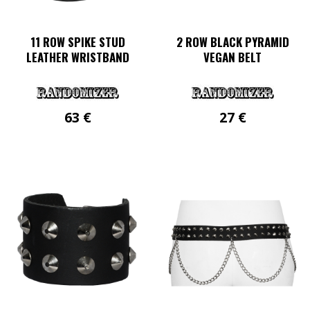
11 ROW SPIKE STUD
2 ROW BLACK PYRAMID
LEATHER WRISTBAND
VEGAN BELT
63
€
27
€
Dieses
Produkt
weist
mehrere
Varianten
auf.
Die
Optionen
können
auf
der
Produktseite
gewählt