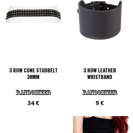
Die
auf.
Optionen
Die
können
Optionen
auf
können
der
auf
Produktseite
der
gewählt
Produktseite
werden
gewählt
werden
3 ROW CONE STUDBELT
3 ROW LEATHER
38MM
WRISTBAND
34
€
9
€
Dieses
Produkt
weist
mehrere