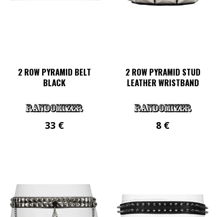
2 ROW PYRAMID BELT
2 ROW PYRAMID STUD
BLACK
LEATHER WRISTBAND
33
€
8
€
Dieses
Produkt
weist
mehrere
Varianten
auf.
Die
Optionen