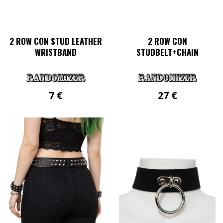
werden
2 ROW CON STUD LEATHER
2 ROW CON
WRISTBAND
STUDBELT+CHAIN
7
€
27
€
Dieses
Produkt
weist
mehrere
Varianten
auf.
Die
Optionen
können
auf
der
Produktseite