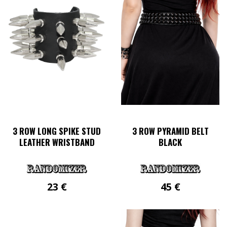
Varianten
auf.
Die
Optionen
können
auf
der
Produktseite
gewählt
werden
3 ROW LONG SPIKE STUD
3 ROW PYRAMID BELT
LEATHER WRISTBAND
BLACK
23
€
45
€
Dieses
Produkt
weist