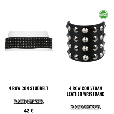
Dieses
Produkt
weist
mehrere
Varianten
auf.
Die
Optionen
können
auf
der
Produktseite
gewählt
werden
4 ROW CON STUDBELT
4 ROW CON VEGAN
LEATHER WRISTBAND
42
€