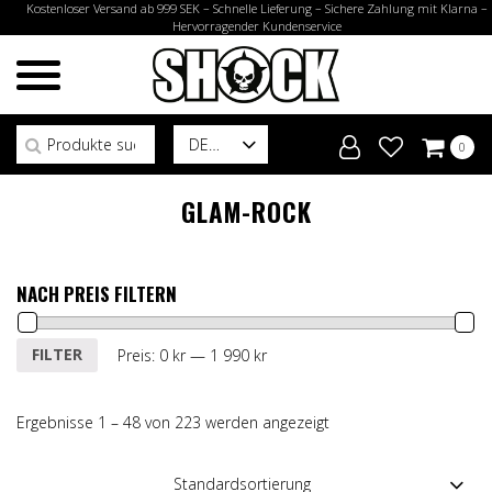
Kostenloser Versand ab 999 SEK – Schnelle Lieferung – Sichere Zahlung mit Klarna –
Hervorragender Kundenservice
Suchen nach:
DE
0
GLAM-ROCK
NACH PREIS FILTERN
Min.
Max.
FILTER
Preis:
0 kr
—
1 990 kr
Preis
Preis
Ergebnisse 1 – 48 von 223 werden angezeigt