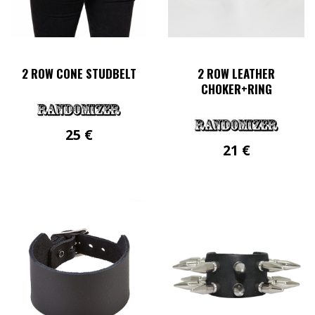
gewählt
werden
2 ROW CONE STUDBELT
2 ROW LEATHER
CHOKER+RING
25
€
21
€
Dieses
Produkt
weist
mehrere
Varianten
auf.
Die
Optionen
können
auf
der
Produktseite