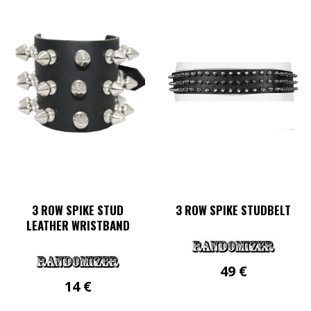
weist
mehrere
Varianten
auf.
Die
Optionen
können
auf
der
Produktseite
gewählt
werden
3 ROW SPIKE STUD
3 ROW SPIKE STUDBELT
LEATHER WRISTBAND
49
€
14
€
Dieses
Produkt