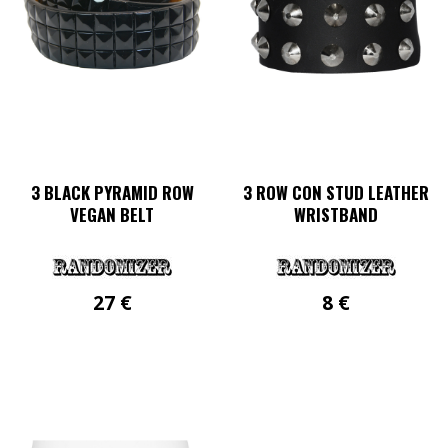
können
Optionen
auf
können
der
auf
Produktseite
der
gewählt
Produktseite
werden
gewählt
werden
3 BLACK PYRAMID ROW
3 ROW CON STUD LEATHER
VEGAN BELT
WRISTBAND
27
€
8
€
Dieses
Produkt
weist
mehrere
Varianten
auf.