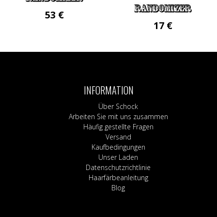
53
€
17
€
Dieses
Produkt
weist
mehrere
Varianten
auf.
Die
INFORMATION
Optionen
Über Schock
können
Arbeiten Sie mit uns zusammen
auf
Häufig gestellte Fragen
der
Versand
Produktseite
Kaufbedingungen
gewählt
Unser Laden
werden
Datenschutzrichtlinie
Haarfärbeanleitung
Blog