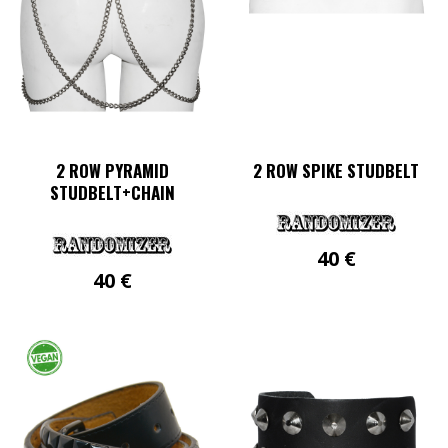
können
auf
der
Produktseite
gewählt
werden
2 ROW PYRAMID
2 ROW SPIKE STUDBELT
STUDBELT+CHAIN
40
€
40
€
Dieses
Produkt
Dieses
weist
Produkt
mehrere
weist
Varianten
mehrere
auf.
Varianten
Die
auf.
Optionen
Die