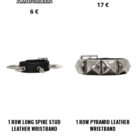
17
€
6
€
Dieses
Produkt
weist
mehrere
Varianten
auf.
Die
Optionen
können
auf
der
Produktseite
gewählt
werden
1 ROW LONG SPIKE STUD
1 ROW PYRAMID LEATHER
LEATHER WRISTBAND
WRISTBAND