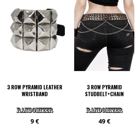
mehrere
Varianten
auf.
Die
Optionen
können
auf
der
Produktseite
gewählt
werden
3 ROW PYRAMID LEATHER
3 ROW PYRAMID
WRISTBAND
STUDBELT+CHAIN
9
€
49
€
Dieses
Produkt