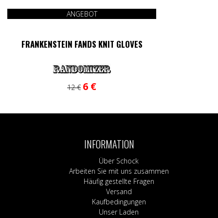
ANGEBOT
FRANKENSTEIN FANDS KNIT GLOVES
Ursprünglicher
Aktueller
6
€
12
€
Preis
Preis
war:
ist:
12 €
6 €.
INFORMATION
Über Schock
Arbeiten Sie mit uns zusammen
Häufig gestellte Fragen
Versand
Kaufbedingungen
Unser Laden