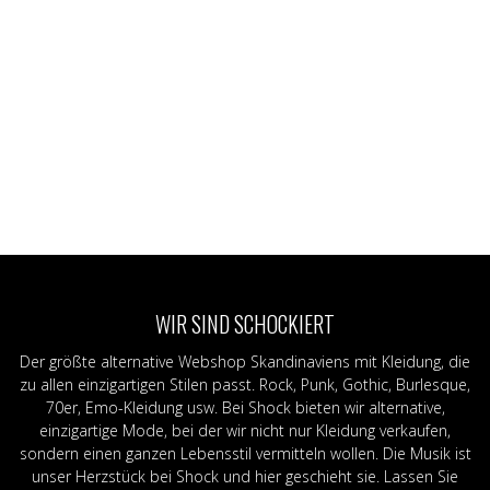
WIR SIND SCHOCKIERT
Der größte alternative Webshop Skandinaviens mit Kleidung, die
zu allen einzigartigen Stilen passt. Rock, Punk, Gothic, Burlesque,
70er, Emo-Kleidung usw. Bei Shock bieten wir alternative,
einzigartige Mode, bei der wir nicht nur Kleidung verkaufen,
sondern einen ganzen Lebensstil vermitteln wollen. Die Musik ist
unser Herzstück bei Shock und hier geschieht sie. Lassen Sie