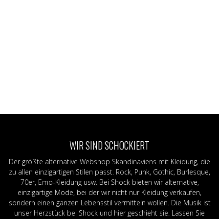
WIR SIND SCHOCKIERT
Der größte alternative Webshop Skandinaviens mit Kleidung, die
zu allen einzigartigen Stilen passt. Rock, Punk, Gothic, Burlesque,
70er, Emo-Kleidung usw. Bei Shock bieten wir alternative,
einzigartige Mode, bei der wir nicht nur Kleidung verkaufen,
sondern einen ganzen Lebensstil vermitteln wollen. Die Musik ist
unser Herzstück bei Shock und hier geschieht sie. Lassen Sie