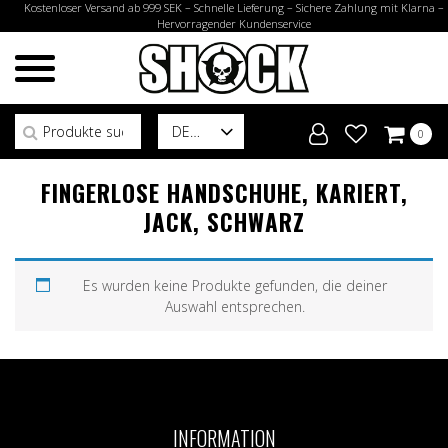
Kostenloser Versand ab 999 SEK – Schnelle Lieferung – Sichere Zahlung mit Klarna –
Hervorragender Kundenservice
Suchen nach:
DE
0
FINGERLOSE HANDSCHUHE, KARIERT,
JACK, SCHWARZ
Es wurden keine Produkte gefunden, die deiner
Auswahl entsprechen.
INFORMATION