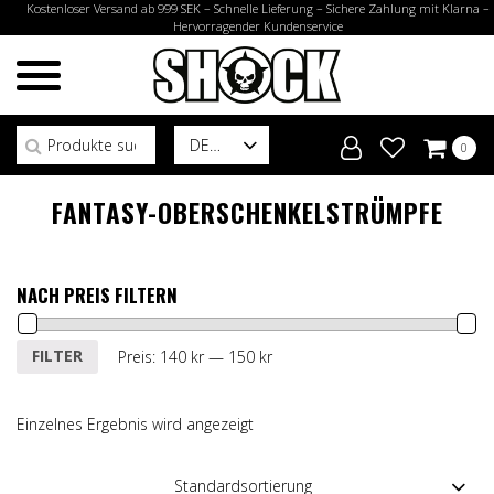
Kostenloser Versand ab 999 SEK – Schnelle Lieferung – Sichere Zahlung mit Klarna –
Hervorragender Kundenservice
Suchen nach:
DE
0
FANTASY-OBERSCHENKELSTRÜMPFE
NACH PREIS FILTERN
Min.
Max.
FILTER
Preis:
140 kr
—
150 kr
Preis
Preis
Einzelnes Ergebnis wird angezeigt