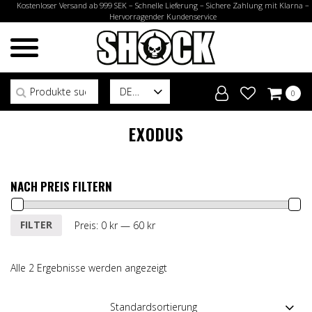
Kostenloser Versand ab 999 SEK – Schnelle Lieferung – Sichere Zahlung mit Klarna –
Hervorragender Kundenservice
Suchen nach:
DE
0
EXODUS
NACH PREIS FILTERN
Min.
Max.
FILTER
Preis:
0 kr
—
60 kr
Preis
Preis
Alle 2 Ergebnisse werden angezeigt